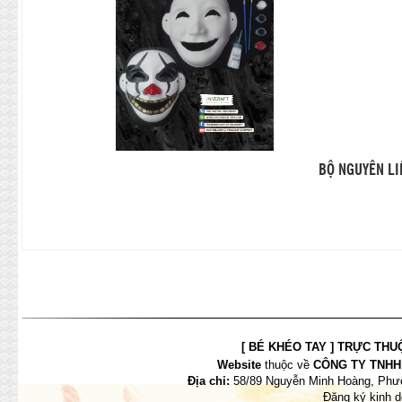
BỘ NGUYÊN LI
[ BÉ KHÉO TAY ] TRỰC THUỘC
Website
thuộc về
CÔNG TY TNHH 
Địa chỉ:
58/89 Nguyễn Minh Hoàng, Phườ
Đăng ký kinh 