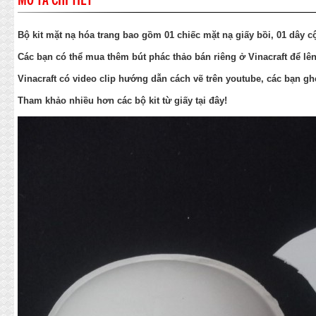
MÔ TẢ CHI TIẾT
Bộ kit mặt nạ hóa trang bao gồm 01 chiếc mặt nạ giấy bồi, 01 dây c
Các bạn có thể mua thêm bút phác thảo bán riêng ở Vinacraft để lê
Vinacraft có video clip hướng dẫn cách vẽ trên youtube, các bạn g
Tham khảo nhiều hơn các bộ kit từ giấy tại đây!