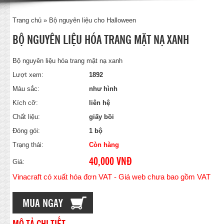
Trang chủ
»
Bộ nguyên liệu cho Halloween
BỘ NGUYÊN LIỆU HÓA TRANG MẶT NẠ XANH
Bộ nguyên liệu hóa trang mặt nạ xanh
Lượt xem:
1892
Màu sắc:
như hình
Kích cỡ:
liên hệ
Chất liệu:
giấy bồi
Đóng gói:
1 bộ
Trạng thái:
Còn hàng
40,000 VNĐ
Giá:
Vinacraft có xuất hóa đơn VAT - Giá web chưa bao gồm VAT
MUA NGAY