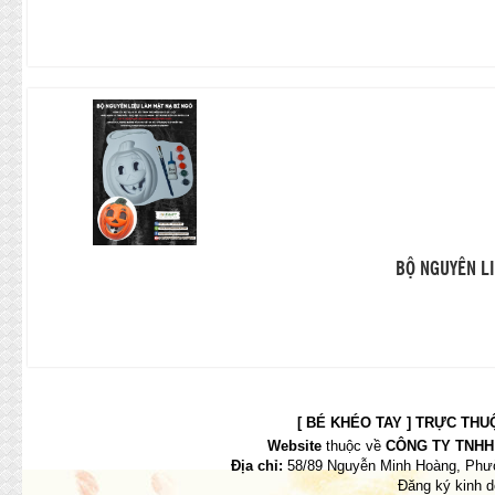
BỘ NGUYÊN LI
[ BÉ KHÉO TAY ] TRỰC THUỘC
Website
thuộc về
CÔNG TY TNHH 
Địa chỉ:
58/89 Nguyễn Minh Hoàng, Phườ
Đăng ký kinh 