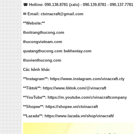
☎
Hotline:
090.138.8781
(zalo) - 090.139.8781 - 090.137.7781
✉
Email:
ctvinacraft@gmail.com
**Website:**
thoitrangthucong.com
thucongvietnam.com
quatangthucong.com
bekheotay.com
thuvienthucong.com
Các kênh khác
**Instagram**:
https://www.instagram.com/vinacraft.cty
**Tiktok**:
https://www.tiktok.com/@vinacraft
**YouTube**:
https://m.youtube.com/c/vinacraftcompany
**Shopee**:
https://shopee.vn/ctvinacraft
**Lazada**:
https://www.lazada.vn/shop/vinacraft/