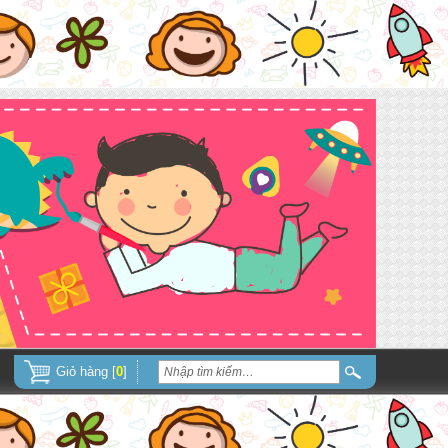
Giỏ hàng [
0
]