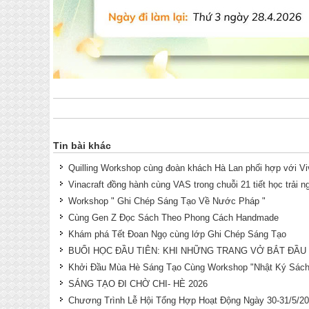
Tin bài khác
Quilling Workshop cùng đoàn khách Hà Lan phối hợp với V
Vinacraft đồng hành cùng VAS trong chuỗi 21 tiết học trải 
Workshop " Ghi Chép Sáng Tạo Về Nước Pháp "
Cùng Gen Z Đọc Sách Theo Phong Cách Handmade
Khám phá Tết Đoan Ngọ cùng lớp Ghi Chép Sáng Tạo
BUỔI HỌC ĐẦU TIÊN: KHI NHỮNG TRANG VỞ BẮT ĐẦU “
Khởi Đầu Mùa Hè Sáng Tạo Cùng Workshop "Nhật Ký Sách
SÁNG TẠO ĐI CHỜ CHI- HÈ 2026
Chương Trình Lễ Hội Tổng Hợp Hoạt Động Ngày 30-31/5/2