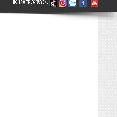
HỖ TRỢ TRỰC TUYẾN: