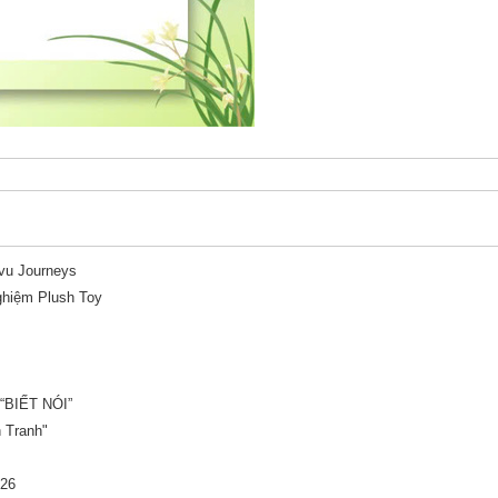
ivu Journeys
nghiệm Plush Toy
BIẾT NÓI”
 Tranh"
026