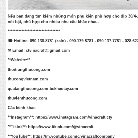
Nếu bạn đang tìm kiếm những món phụ kiện phù hợp cho dịp 30/4-1
nổi bật, phù hợp cho nhiều nhu cầu khác nhau.
**********************************
☎
Hotline:
090.138.8781
(zalo) - 090.139.8781 - 090.137.7781 - 028.6
✉
Email:
ctvinacraft@gmail.com
**Website:**
thoitrangthucong.com
thucongvietnam.com
quatangthucong.com
bekheotay.com
thuvienthucong.com
Các kênh khác
**Instagram**:
https://www.instagram.com/vinacraft.cty
**Tiktok**:
https://www.tiktok.com/@vinacraft
**YouTube**:
https://m.youtube.com/c/vinacraftcompany