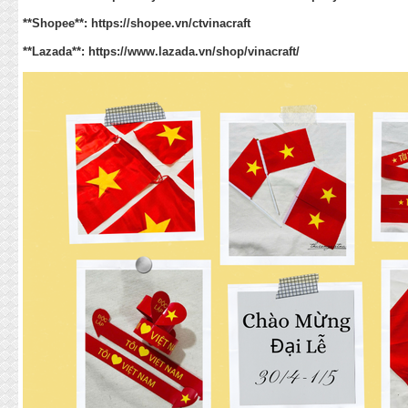
**Shopee**:
https://shopee.vn/ctvinacraft
**Lazada**:
https://www.lazada.vn/shop/vinacraft/