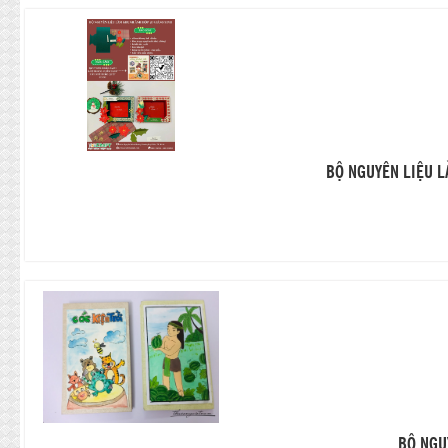
BỘ NGUYÊN LIỆU L
BỘ NGU