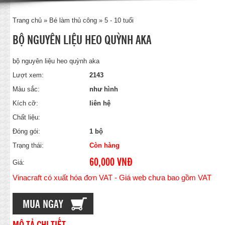
Trang chủ
»
Bé làm thủ công
»
5 - 10 tuổi
BỘ NGUYÊN LIỆU HEO QUỲNH AKA
bộ nguyên liệu heo quỳnh aka
Lượt xem:
2143
Màu sắc:
như hình
Kích cỡ:
liên hệ
Chất liệu:
Đóng gói:
1 bộ
Trạng thái:
Còn hàng
60,000 VNĐ
Giá:
Vinacraft có xuất hóa đơn VAT - Giá web chưa bao gồm VAT
MUA NGAY