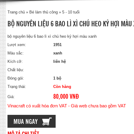
Trang chủ
»
Bé làm thủ công
»
5 - 10 tuổi
BỘ NGUYÊN LIỆU 6 BAO LÌ XÌ CHÚ HEO KỶ HỢI MÀU
bộ nguyên liệu 6 bao lì xì chú heo kỷ hợi màu xanh
Lượt xem:
1951
Màu sắc:
xanh
Kích cỡ:
liên hệ
Chất liệu:
Đóng gói:
1 bộ
Trạng thái:
Còn hàng
80,000 VNĐ
Giá:
Vinacraft có xuất hóa đơn VAT - Giá web chưa bao gồm VAT
MUA NGAY