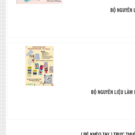
BỘ NGUYÊN L
BỘ NGUYÊN LIỆU LÀM 
[ BÉ KHÉO TAY ] TRỰC THUỘC